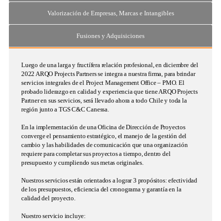
Valorización de Empresas, Marcas e Intangibles
Fusiones y Adquisiciones
Luego de una larga y fructífera relación profesional, en diciembre del
2022
ARQO Projects Partners
se integra a nuestra firma, para brindar
servicios integrales de el Project Management Office – PMO. El
probado liderazgo en calidad y experiencia que tiene
ARQO Projects
Partner
en sus servicios, será llevado ahora a todo Chile y toda la
región junto a
TGS C&C Canessa
.
En la implementación de una Oficina de Dirección de Proyectos
converge el pensamiento estratégico, el manejo de la gestión del
cambio y las habilidades de comunicación que una organización
requiere para completar sus proyectos a tiempo, dentro del
presupuesto y cumpliendo sus metas originales.
Nuestros servicios están orientados a lograr 3 propósitos: efectividad
de los presupuestos, eficiencia del cronograma y garantía en la
calidad del proyecto.
Nuestro servicio incluye: