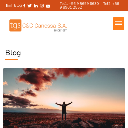
Tel1. +56 9 5659 6630 Tel2. +56
Blog
9 8901 2552
Blog