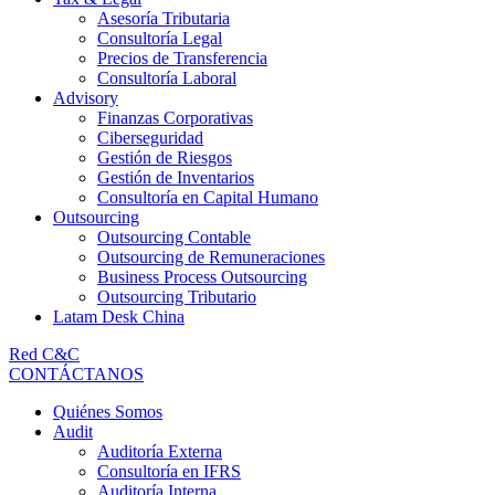
Asesoría Tributaria
Consultoría Legal
Precios de Transferencia
Consultoría Laboral
Advisory
Finanzas Corporativas
Ciberseguridad
Gestión de Riesgos
Gestión de Inventarios
Consultoría en Capital Humano
Outsourcing
Outsourcing Contable
Outsourcing de Remuneraciones
Business Process Outsourcing
Outsourcing Tributario
Latam Desk China
Red C&C
CONTÁCTANOS
Quiénes Somos
Audit
Auditoría Externa
Consultoría en IFRS
Auditoría Interna