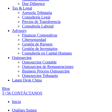
Due Diligence
Tax & Legal
Asesoría Tributaria
Consultoría Legal
Precios de Transferencia
Consultoría Laboral
Advisory
Finanzas Corporativas
Ciberseguridad
Gestión de Riesgos
Gestión de Inventarios
Consultoría en Capital Humano
Outsourcing
Outsourcing Contable
Outsourcing de Remuneraciones
Business Process Outsourcing
Outsourcing Tributario
Latam Desk China
Blog
T+56
CONTÁCTANOS
Inicio
Quiénes Somos