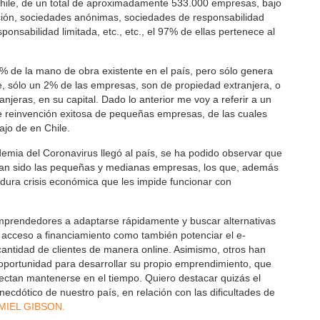
Chile, de un total de aproximadamente 533.000 empresas, bajo
ción, sociedades anónimas, sociedades de responsabilidad
ponsabilidad limitada, etc., etc., el 97% de ellas pertenece al
 de la mano de obra existente en el país, pero sólo genera
te, sólo un 2% de las empresas, son de propiedad extranjera, o
njeras, en su capital. Dado lo anterior me voy a referir a un
 reinvención exitosa de pequeñas empresas, de las cuales
ajo de en Chile.
mia del Coronavirus llegó al país, se ha podido observar que
han sido las pequeñas y medianas empresas, los que, además
a dura crisis económica que les impide funcionar con
 emprendedores a adaptarse rápidamente y buscar alternativas
l acceso a financiamiento como también potenciar el e-
ntidad de clientes de manera online. Asimismo, otros han
oportunidad para desarrollar su propio emprendimiento, que
ectan mantenerse en el tiempo. Quiero destacar quizás el
cdótico de nuestro país, en relación con las dificultades de
MIEL GIBSON.