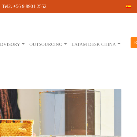
 Tel2. +56 9 8901 2552
R
DVISORY
OUTSOURCING
LATAM DESK CHINA