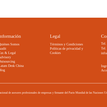
Información
Legal
Co
Tel.
Quiénes Somos
Términos y Condiciones
Tel.
Audit
Políticas de privacidad y
Tax & Legal
Cookies
info
Advisory
Outsourcing
Latam Desk China
Ingr
Blog
Acce
onal de asesores profesionales de empresas y firmante del Pacto Mundial de las Naciones U