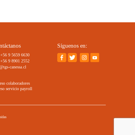
ntáctanos
Síguenos en:
 +56 9 5659 6630
 +56 9 8901 2552
@tgs-canessa.cl
eso colaboradores
so servicio payroll
nidas