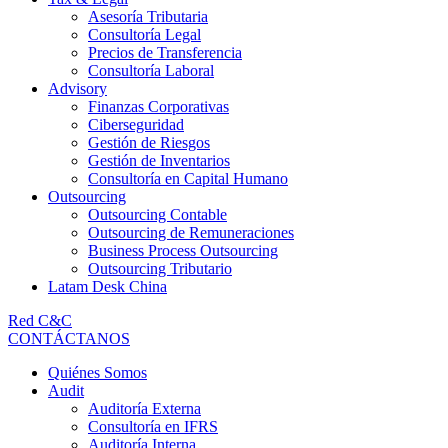
Asesoría Tributaria
Consultoría Legal
Precios de Transferencia
Consultoría Laboral
Advisory
Finanzas Corporativas
Ciberseguridad
Gestión de Riesgos
Gestión de Inventarios
Consultoría en Capital Humano
Outsourcing
Outsourcing Contable
Outsourcing de Remuneraciones
Business Process Outsourcing
Outsourcing Tributario
Latam Desk China
Red C&C
CONTÁCTANOS
Quiénes Somos
Audit
Auditoría Externa
Consultoría en IFRS
Auditoría Interna