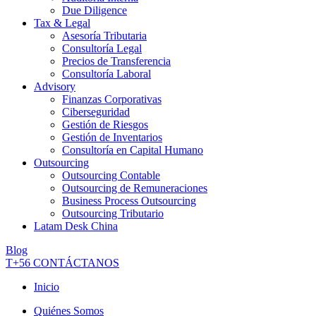
Due Diligence
Tax & Legal
Asesoría Tributaria
Consultoría Legal
Precios de Transferencia
Consultoría Laboral
Advisory
Finanzas Corporativas
Ciberseguridad
Gestión de Riesgos
Gestión de Inventarios
Consultoría en Capital Humano
Outsourcing
Outsourcing Contable
Outsourcing de Remuneraciones
Business Process Outsourcing
Outsourcing Tributario
Latam Desk China
Blog
T+56
CONTÁCTANOS
Inicio
Quiénes Somos