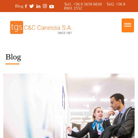
Tel1. +56 9 5659 6630 Tel2. +56 9
Blog
8901 2552
Blog