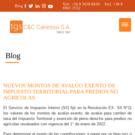
Tel1. +56 9 5659 6630 Tel2. +56 9
Blog
8901 2552
Blog
NUEVOS MONTOS DE AVALÚO EXENTO DE
IMPUESTO TERRITORIAL PARA PREDIOS NO
AGRÍCOLAS
El Servicio de Impuesto Interno (SII) fijó en la Resolución EX. SII N°11
los valores de los montos de avalúo exento, de avalúo para cambio de
tasa del Impuesto Territorial y exención de pleno derecho para predios no
agrícolas revaluados con vigencia del 1° de enero de 2022.
Para determinar el monto de las contribuciones a pagar por un bien raíz o