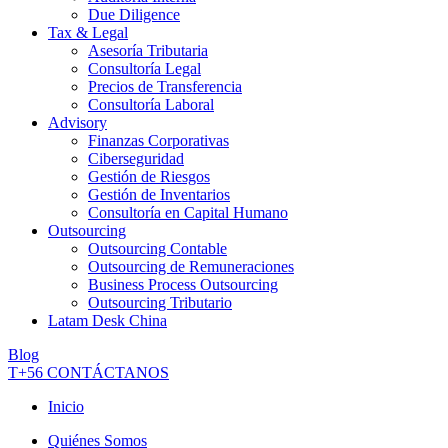
Due Diligence
Tax & Legal
Asesoría Tributaria
Consultoría Legal
Precios de Transferencia
Consultoría Laboral
Advisory
Finanzas Corporativas
Ciberseguridad
Gestión de Riesgos
Gestión de Inventarios
Consultoría en Capital Humano
Outsourcing
Outsourcing Contable
Outsourcing de Remuneraciones
Business Process Outsourcing
Outsourcing Tributario
Latam Desk China
Blog
T+56
CONTÁCTANOS
Inicio
Quiénes Somos