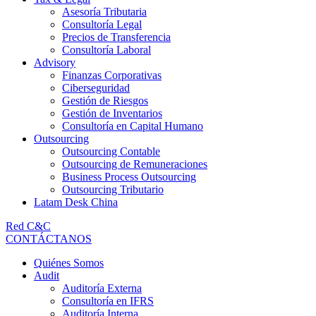
Asesoría Tributaria
Consultoría Legal
Precios de Transferencia
Consultoría Laboral
Advisory
Finanzas Corporativas
Ciberseguridad
Gestión de Riesgos
Gestión de Inventarios
Consultoría en Capital Humano
Outsourcing
Outsourcing Contable
Outsourcing de Remuneraciones
Business Process Outsourcing
Outsourcing Tributario
Latam Desk China
Red C&C
CONTÁCTANOS
Quiénes Somos
Audit
Auditoría Externa
Consultoría en IFRS
Auditoría Interna