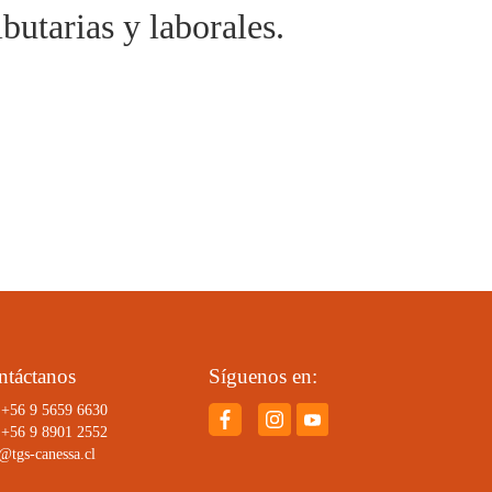
butarias y laborales.
ntáctanos
Síguenos en:
 +56 9 5659 6630
 +56 9 8901 2552
@tgs-canessa.cl