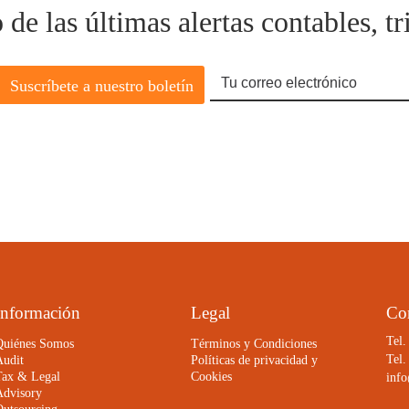
e las últimas alertas contables, tri
Información
Legal
Co
Tel.
Quiénes Somos
Términos y Condiciones
Tel.
Audit
Políticas de privacidad y
Tax & Legal
Cookies
info
Advisory