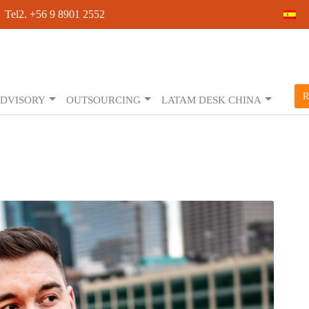
 Tel2. +56 9 8901 2552
R
DVISORY
OUTSOURCING
LATAM DESK CHINA