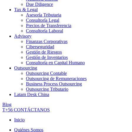
Due Diligence
Tax & Legal
Asesoría Tributaria
Consultoría Legal
Precios de Transferencia
Consultoría Laboral
Advisory
Finanzas Corporativas
Ciberseguridad
Gestión de Riesgos
Gestión de Inventarios
Consultoría en Capital Humano
Outsourcing
Outsourcing Contable
Outsourcing de Remuneraciones
Business Process Outsourcing
Outsourcing Tributario
Latam Desk China
Blog
T+56
CONTÁCTANOS
Inicio
Quiénes Somos