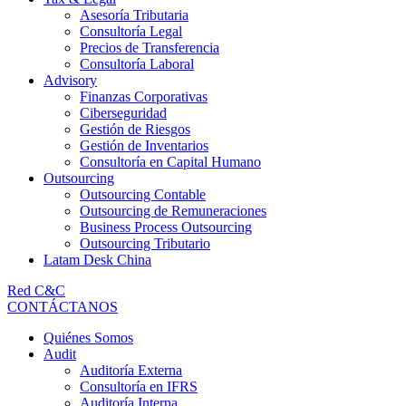
Asesoría Tributaria
Consultoría Legal
Precios de Transferencia
Consultoría Laboral
Advisory
Finanzas Corporativas
Ciberseguridad
Gestión de Riesgos
Gestión de Inventarios
Consultoría en Capital Humano
Outsourcing
Outsourcing Contable
Outsourcing de Remuneraciones
Business Process Outsourcing
Outsourcing Tributario
Latam Desk China
Red C&C
CONTÁCTANOS
Quiénes Somos
Audit
Auditoría Externa
Consultoría en IFRS
Auditoría Interna