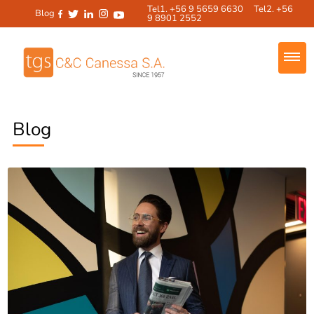
Tel1. +56 9 5659 6630 Tel2. +56
Blog
9 8901 2552
Blog