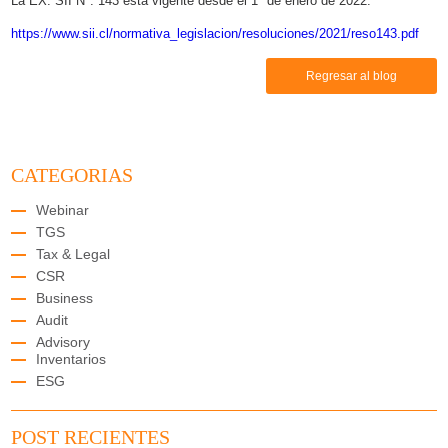
La EX. SII N°: 143 está vigente desde el 1° de enero de 2022.
https://www.sii.cl/normativa_legislacion/resoluciones/2021/reso143.pdf
Regresar al blog
CATEGORIAS
Webinar
TGS
Tax & Legal
CSR
Business
Audit
Advisory
Inventarios
ESG
POST RECIENTES