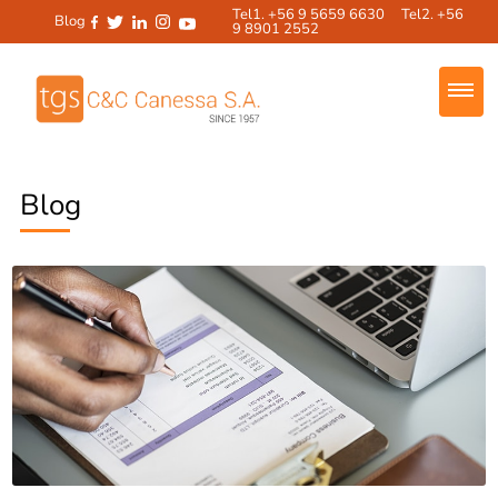
Tel1. +56 9 5659 6630 Tel2. +56
Blog
9 8901 2552
Blog