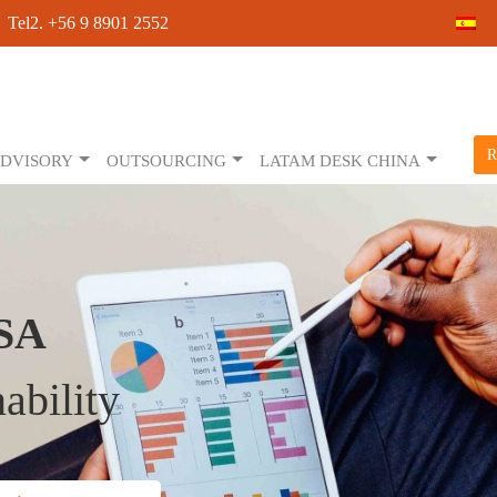
 Tel2. +56 9 8901 2552
R
DVISORY
OUTSOURCING
LATAM DESK CHINA
SA
ability