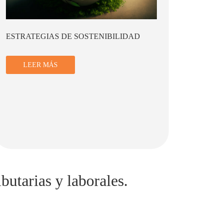
FINANZAS SOSTENIBLES
LA TR
INFOR
SOSTE
LEER MÁS
L
butarias y laborales.