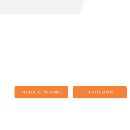
de TGS, una red dinámica y global de firmas indepe
onsultoría empresarial, auditoría, impuestos, consultor
actualmente presente en 59 países.
VISITAR TGS NETWORK
CONTÁCTANOS