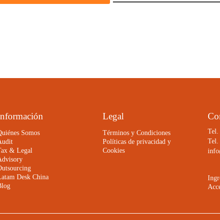
Información
Legal
Co
Tel.
Quiénes Somos
Términos y Condiciones
Tel.
Audit
Políticas de privacidad y
Tax & Legal
Cookies
info
Advisory
Outsourcing
Latam Desk China
Ingr
Blog
Acce