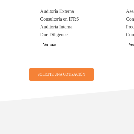
Auditoría Externa
Ases
Consultoría en IFRS
Cons
Auditoría Interna
Prec
Due Diligence
Cons
Ver más
Ve
SOLICITE UNA COTIZACIÓN