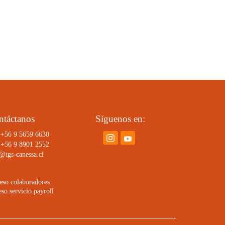
ntáctanos
Síguenos en:
 +56 9 5659 6630
 +56 9 8901 2552
@tgs-canessa.cl
eso colaboradores
so servicio payroll