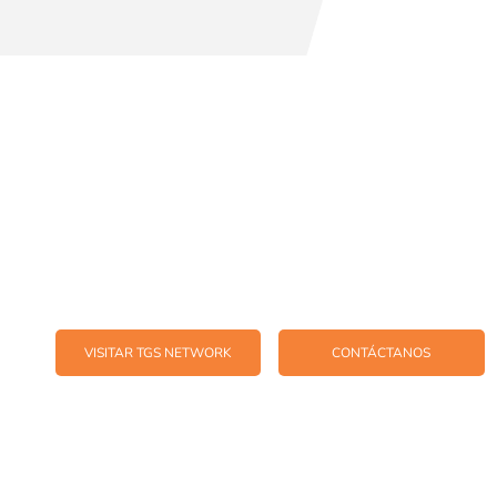
de TGS, una red dinámica y global de firmas indepe
onsultoría empresarial, auditoría, impuestos, consultor
actualmente presente en 59 países.
VISITAR TGS NETWORK
CONTÁCTANOS