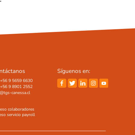
ntáctanos
Síguenos en:
. +56 9 5659 6630
. +56 9 8901 2552
o@tgs-canessa.cl
reso colaboradores
so servicio payroll