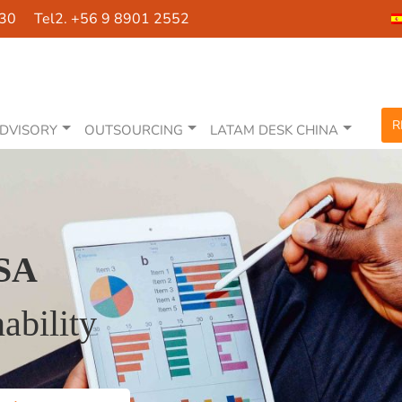
630 Tel2. +56 9 8901 2552
R
DVISORY
OUTSOURCING
LATAM DESK CHINA
SA
ability