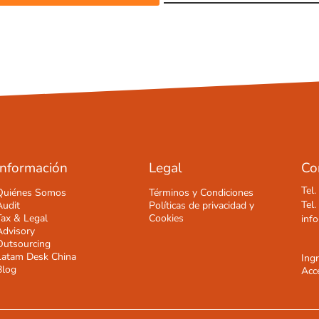
Información
Legal
Co
Tel
Quiénes Somos
Términos y Condiciones
Tel
Audit
Políticas de privacidad y
Tax & Legal
Cookies
inf
Advisory
Outsourcing
Latam Desk China
Ing
Blog
Acce