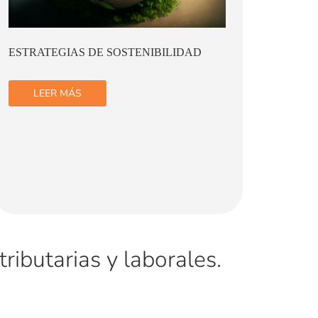
FINANZAS SOSTENIBLES
LA TR
INFOR
SOSTE
LEER MÁS
LE
ributarias y laborales.