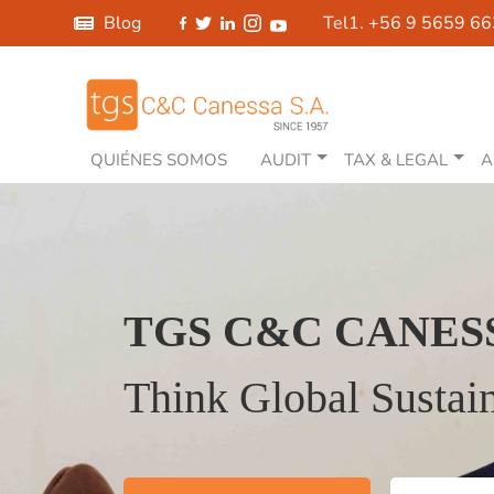
Blog
Tel1. +56 9 5659 6
QUIÉNES SOMOS
AUDIT
TAX & LEGAL
A
TGS C&C CANES
Think Global Sustain