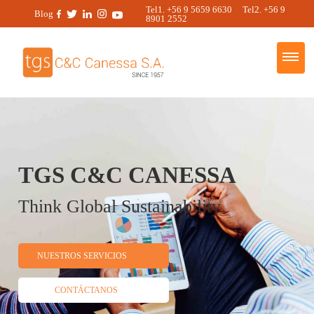
Tel1. +56 9 5659 6630 Tel2. +56 9
Blog
8901 2552
TGS C&C CANESSA
Think Global Sustainability
NUESTROS SERVICIOS
CONTÁCTANOS