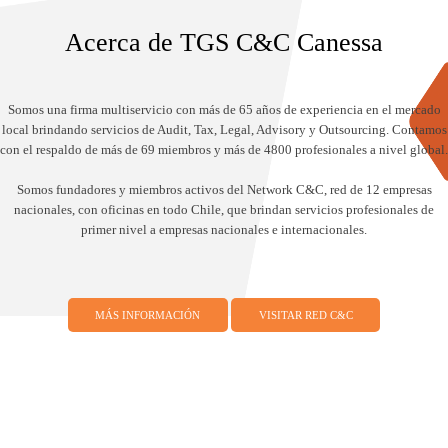
Acerca de TGS C&C Canessa
Somos una firma multiservicio con más de 65 años de experiencia en el mercado
local brindando servicios de Audit, Tax, Legal, Advisory y Outsourcing. Contamos
con el respaldo de más de 69 miembros y más de 4800 profesionales a nivel global.
Somos fundadores y miembros activos del Network C&C, red de 12 empresas
nacionales, con oficinas en todo Chile, que brindan servicios profesionales de
primer nivel a empresas nacionales e internacionales.
MÁS INFORMACIÓN
VISITAR RED C&C
Somos miembros de TGS, una red dinámica y global de firmas
independientes que prestan servicios de consultoría
empresarial, auditoría, impuestos, consultoría legal y contable,
actualmente presente en 59 países.