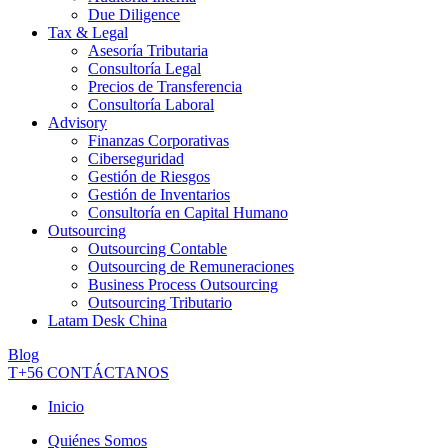
Due Diligence
Tax & Legal
Asesoría Tributaria
Consultoría Legal
Precios de Transferencia
Consultoría Laboral
Advisory
Finanzas Corporativas
Ciberseguridad
Gestión de Riesgos
Gestión de Inventarios
Consultoría en Capital Humano
Outsourcing
Outsourcing Contable
Outsourcing de Remuneraciones
Business Process Outsourcing
Outsourcing Tributario
Latam Desk China
Blog
T+56
CONTÁCTANOS
Inicio
Quiénes Somos