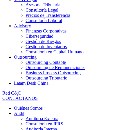
Asesoría Tributaria
Consultoría Legal
Precios de Transferencia
Consultoría Laboral
Advisory
Finanzas Corporativas
Ciberseguridad
Gestión de Riesgos
Gestión de Inventarios
Consultoría en Capital Humano
Outsourcing
Outsourcing Contable
Outsourcing de Remuneraciones
Business Process Outsourcing
Outsourcing Tributario
Latam Desk China
Red C&C
CONTÁCTANOS
Quiénes Somos
Audit
Auditoría Externa
Consultoría en IFRS
Auditoría Interna