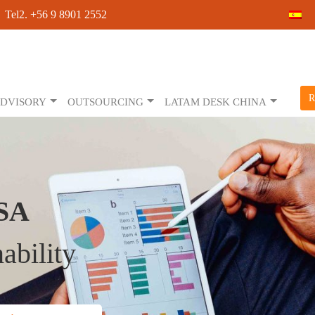
 Tel2. +56 9 8901 2552
R
DVISORY
OUTSOURCING
LATAM DESK CHINA
SA
ability