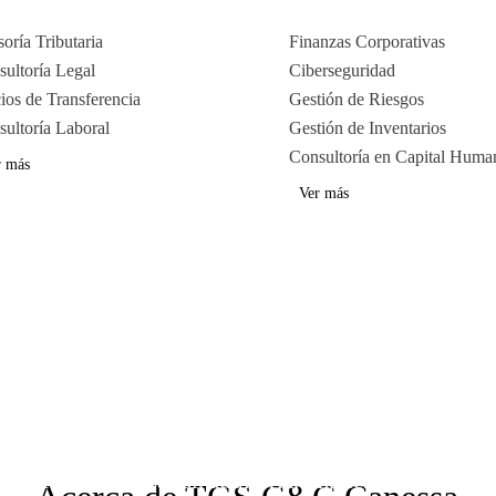
oría Tributaria
Finanzas Corporativas
ultoría Legal
Ciberseguridad
ios de Transferencia
Gestión de Riesgos
ultoría Laboral
Gestión de Inventarios
Consultoría en Capital Huma
r más
Ver más
de TGS, una red dinámica y global de firmas indepe
onsultoría empresarial, auditoría, impuestos, consultor