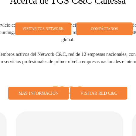
Acerca de TGS C&C Canessa
actualmente presente en 59 países.
vicio con más de 65 años de experiencia en el mercado local brindando
VISITAR TGS NETWORK
CONTÁCTANOS
ourcing. Contamos con el respaldo de más de 69 miembros y más de 480
global.
mbros activos del Network C&C, red de 12 empresas nacionales, con o
n servicios profesionales de primer nivel a empresas nacionales e inter
BLOG
MÁS INFORMACIÓN
VISITAR RED C&C