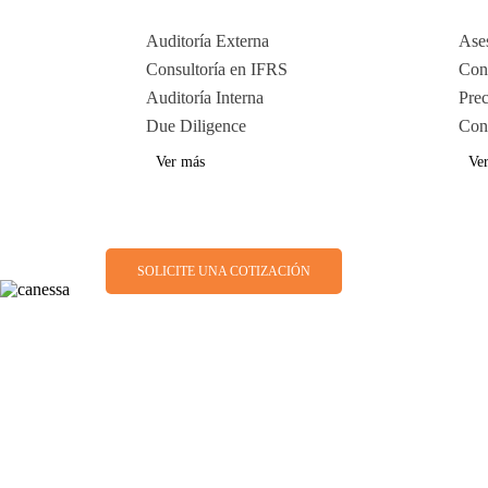
Auditoría Externa
Ases
Consultoría en IFRS
Cons
Auditoría Interna
Prec
Due Diligence
Cons
Ver más
Ve
SOLICITE UNA COTIZACIÓN
Somos miembros 
servicios de c