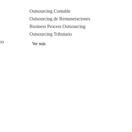
Outsourcing Contable
Outsourcing de Remuneraciones
Business Process Outsourcing
Outsourcing Tributario
no
Ver más
ndientes que prestan
ía legal y contable,