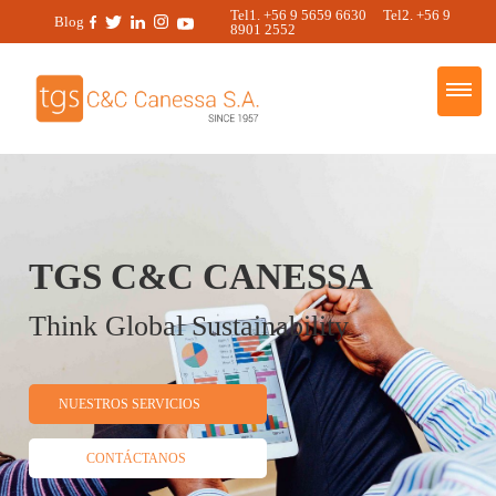
Tel1. +56 9 5659 6630 Tel2. +56 9
Blog
8901 2552
TGS C&C CANESSA
Think Global Sustainability
NUESTROS SERVICIOS
CONTÁCTANOS