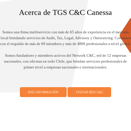
Acerca de TGS C&C Canessa
Somos una firma multiservicio con más de 65 años de experiencia en el mercado
local brindando servicios de Audit, Tax, Legal, Advisory y Outsourcing. Contamos
con el respaldo de más de 69 miembros y más de 4800 profesionales a nivel global.
Somos fundadores y miembros activos del Network C&C, red de 12 empresas
nacionales, con oficinas en todo Chile, que brindan servicios profesionales de
primer nivel a empresas nacionales e internacionales.
MÁS INFORMACIÓN
VISITAR RED C&C
Somos miembros de TGS, una red dinámica y global de firmas
independientes que prestan servicios de consultoría
empresarial, auditoría, impuestos, consultoría legal y contable,
actualmente presente en 59 países.