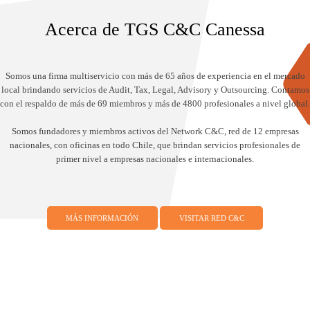
Acerca de TGS C&C Canessa
Somos una firma multiservicio con más de 65 años de experiencia en el mercado
local brindando servicios de Audit, Tax, Legal, Advisory y Outsourcing. Contamos
con el respaldo de más de 69 miembros y más de 4800 profesionales a nivel global.
Somos fundadores y miembros activos del Network C&C, red de 12 empresas
nacionales, con oficinas en todo Chile, que brindan servicios profesionales de
primer nivel a empresas nacionales e internacionales.
MÁS INFORMACIÓN
VISITAR RED C&C
Somos miembros de TGS, una red dinámica y global de firmas
independientes que prestan servicios de consultoría
empresarial, auditoría, impuestos, consultoría legal y contable,
actualmente presente en 59 países.