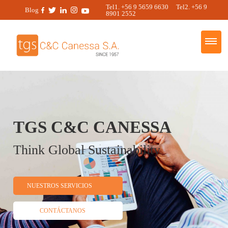
Tel1. +56 9 5659 6630 Tel2. +56 9
Blog
8901 2552
TGS C&C CANESSA
Think Global Sustainability
NUESTROS SERVICIOS
CONTÁCTANOS