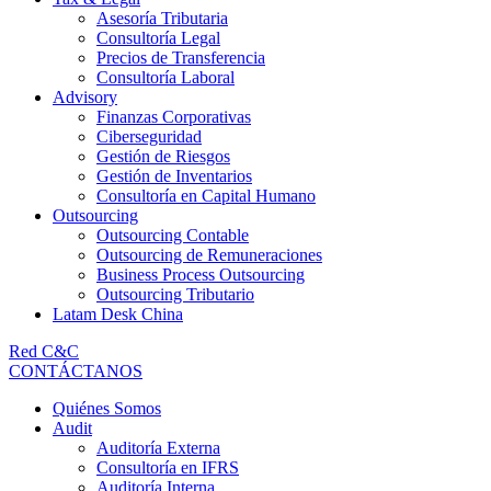
Asesoría Tributaria
Consultoría Legal
Precios de Transferencia
Consultoría Laboral
Advisory
Finanzas Corporativas
Ciberseguridad
Gestión de Riesgos
Gestión de Inventarios
Consultoría en Capital Humano
Outsourcing
Outsourcing Contable
Outsourcing de Remuneraciones
Business Process Outsourcing
Outsourcing Tributario
Latam Desk China
Red C&C
CONTÁCTANOS
Quiénes Somos
Audit
Auditoría Externa
Consultoría en IFRS
Auditoría Interna