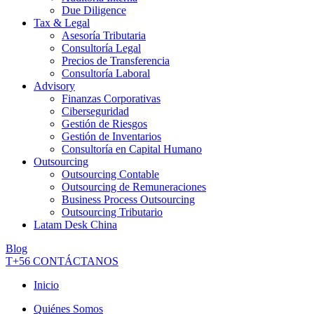
Due Diligence
Tax & Legal
Asesoría Tributaria
Consultoría Legal
Precios de Transferencia
Consultoría Laboral
Advisory
Finanzas Corporativas
Ciberseguridad
Gestión de Riesgos
Gestión de Inventarios
Consultoría en Capital Humano
Outsourcing
Outsourcing Contable
Outsourcing de Remuneraciones
Business Process Outsourcing
Outsourcing Tributario
Latam Desk China
Blog
T+56
CONTÁCTANOS
Inicio
Quiénes Somos