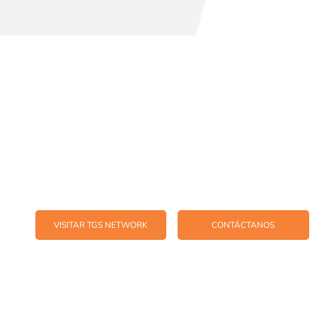
de TGS, una red dinámica y global de firmas indepe
onsultoría empresarial, auditoría, impuestos, consultor
actualmente presente en 59 países.
VISITAR TGS NETWORK
CONTÁCTANOS