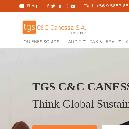
Blog
Tel1. +56 9 5659 6
QUIÉNES SOMOS
AUDIT
TAX & LEGAL
A
TGS C&C CANES
Think Global Sustain