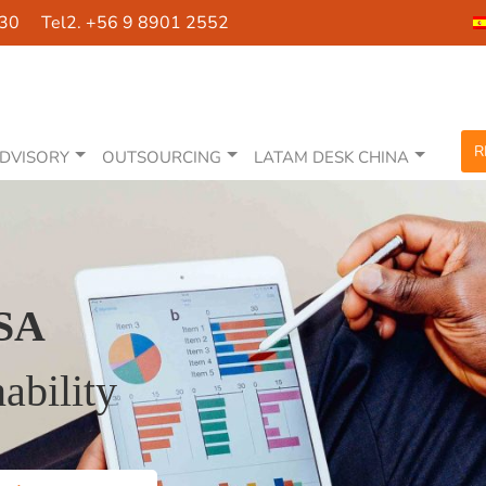
630 Tel2. +56 9 8901 2552
R
DVISORY
OUTSOURCING
LATAM DESK CHINA
SA
ability