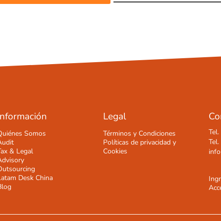
Información
Legal
Co
Tel
Quiénes Somos
Términos y Condiciones
Tel
Audit
Políticas de privacidad y
Tax & Legal
Cookies
inf
Advisory
Outsourcing
Latam Desk China
Ing
Blog
Acce