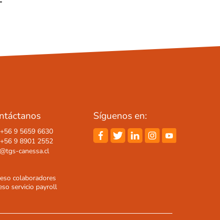
ntáctanos
Síguenos en:
. +56 9 5659 6630
. +56 9 8901 2552
o@tgs-canessa.cl
reso colaboradores
so servicio payroll