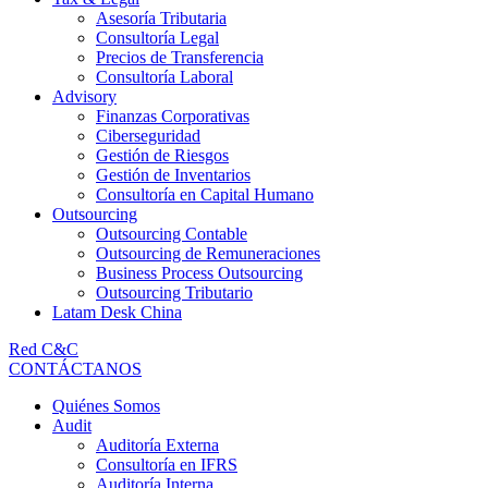
Asesoría Tributaria
Consultoría Legal
Precios de Transferencia
Consultoría Laboral
Advisory
Finanzas Corporativas
Ciberseguridad
Gestión de Riesgos
Gestión de Inventarios
Consultoría en Capital Humano
Outsourcing
Outsourcing Contable
Outsourcing de Remuneraciones
Business Process Outsourcing
Outsourcing Tributario
Latam Desk China
Red C&C
CONTÁCTANOS
Quiénes Somos
Audit
Auditoría Externa
Consultoría en IFRS
Auditoría Interna