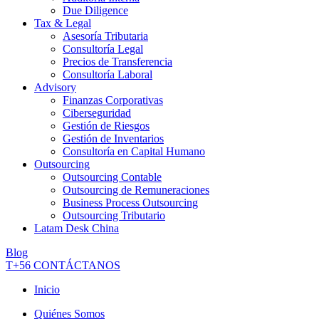
Due Diligence
Tax & Legal
Asesoría Tributaria
Consultoría Legal
Precios de Transferencia
Consultoría Laboral
Advisory
Finanzas Corporativas
Ciberseguridad
Gestión de Riesgos
Gestión de Inventarios
Consultoría en Capital Humano
Outsourcing
Outsourcing Contable
Outsourcing de Remuneraciones
Business Process Outsourcing
Outsourcing Tributario
Latam Desk China
Blog
T+56
CONTÁCTANOS
Inicio
Quiénes Somos