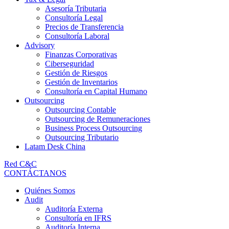
Asesoría Tributaria
Consultoría Legal
Precios de Transferencia
Consultoría Laboral
Advisory
Finanzas Corporativas
Ciberseguridad
Gestión de Riesgos
Gestión de Inventarios
Consultoría en Capital Humano
Outsourcing
Outsourcing Contable
Outsourcing de Remuneraciones
Business Process Outsourcing
Outsourcing Tributario
Latam Desk China
Red C&C
CONTÁCTANOS
Quiénes Somos
Audit
Auditoría Externa
Consultoría en IFRS
Auditoría Interna