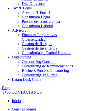
Due Diligence
Tax & Legal
Asesoría Tributaria
Consultoría Legal
Precios de Transferencia
Consultoría Laboral
Advisory
Finanzas Corporativas
Ciberseguridad
Gestión de Riesgos
Gestión de Inventarios
Consultoría en Capital Humano
Outsourcing
Outsourcing Contable
Outsourcing de Remuneraciones
Business Process Outsourcing
Outsourcing Tributario
Latam Desk China
Blog
T+56
CONTÁCTANOS
Inicio
Quiénes Somos